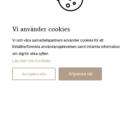
Start
Bostäder
Mäklare
Sälja bostad
Vi använder cookies
Spekulantregister
Husrum gillar
Vi och våra samarbetspartners använder cookies för att
Karriär
förbättre/förenkla användarupplevelsen samt inhämta information
om dig för olika syften.
Läs mer om cookies
Anpassa val
Acceptera alla
Ruddammsgatan 25, 633 40 Eskilstuna
© Husrum Fastighetsmäkleri AB 2026