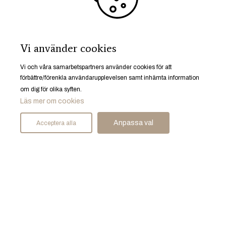
Start
Bostäder
Mäklare
Sälja bostad
Vi använder cookies
Spekulantregister
Husrum gillar
Vi och våra samarbetspartners använder cookies för att
Karriär
förbättre/förenkla användarupplevelsen samt inhämta information
om dig för olika syften.
Läs mer om cookies
Anpassa val
Acceptera alla
Ruddammsgatan 25, 633 40 Eskilstuna
© Husrum Fastighetsmäkleri AB 2026