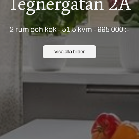
Tegnérgatan 2A
2 rum och kök
-
51.5 kvm
-
995 000 :-
Visa alla bilder