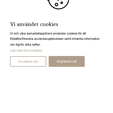
Start
Bostäder
Mäklare
Sälja bostad
Vi använder cookies
Spekulantregister
Husrum gillar
Vi och våra samarbetspartners använder cookies för att
Karriär
förbättre/förenkla användarupplevelsen samt inhämta information
om dig för olika syften.
Läs mer om cookies
Anpassa val
Acceptera alla
Ruddammsgatan 25, 633 40 Eskilstuna
© Husrum Fastighetsmäkleri AB 2026