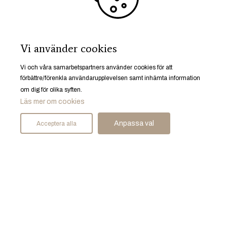
Start
Bostäder
Mäklare
Sälja bostad
Vi använder cookies
Spekulantregister
Husrum gillar
Vi och våra samarbetspartners använder cookies för att
Karriär
förbättre/förenkla användarupplevelsen samt inhämta information
om dig för olika syften.
Läs mer om cookies
Anpassa val
Acceptera alla
Ruddammsgatan 25, 633 40 Eskilstuna
© Husrum Fastighetsmäkleri AB 2026