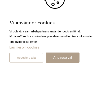
Start
Bostäder
Mäklare
Sälja bostad
Vi använder cookies
Spekulantregister
Husrum gillar
Vi och våra samarbetspartners använder cookies för att
Karriär
förbättre/förenkla användarupplevelsen samt inhämta information
om dig för olika syften.
Läs mer om cookies
Anpassa val
Acceptera alla
Ruddammsgatan 25, 633 40 Eskilstuna
© Husrum Fastighetsmäkleri AB 2026