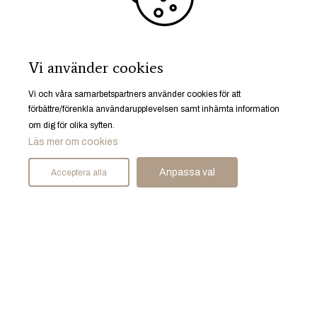
Start
Bostäder
Mäklare
Sälja bostad
Vi använder cookies
Spekulantregister
Husrum gillar
Vi och våra samarbetspartners använder cookies för att
Karriär
förbättre/förenkla användarupplevelsen samt inhämta information
om dig för olika syften.
Läs mer om cookies
Anpassa val
Acceptera alla
Ruddammsgatan 25, 633 40 Eskilstuna
© Husrum Fastighetsmäkleri AB 2026