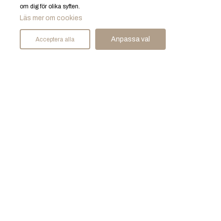
om dig för olika syften.
Läs mer om cookies
Anpassa val
Acceptera alla
Visning
2026-08-13
17:00 - 17:30
Bokning krävs! Boka via hemsidan