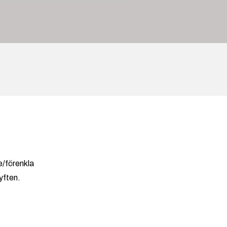
e/förenkla
Ruddammsgatan 25, 633 40 Eskilstuna
yften.