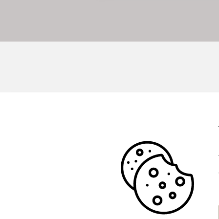
Start
Bostäder
Mäklare
Sälja bostad
Spekulantregister
Husrum gillar
Karriär