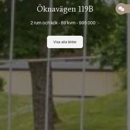
Öknavägen 119B
2 rum och kök
-
69 kvm
-
995 000 :-
Visa alla bilder